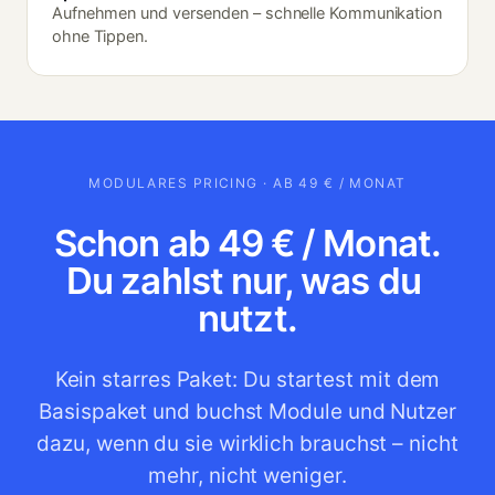
Aufnehmen und versenden – schnelle Kommunikation
ohne Tippen.
MODULARES PRICING · AB 49 € / MONAT
Schon ab 49 € / Monat.
Du zahlst nur, was du 
nutzt.
Kein starres Paket: Du startest mit dem
Basispaket und buchst Module und Nutzer
dazu, wenn du sie wirklich brauchst – nicht
mehr, nicht weniger.